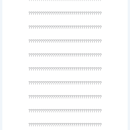
????????????????????????????????????
????????????????????????????????????
????????????????????????????????????
????????????????????????????????????
????????????????????????????????????
????????????????????????????????????
????????????????????????????????????
????????????????????????????????????
????????????????????????????????????