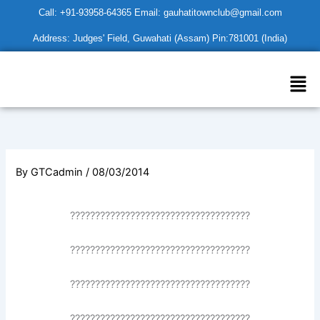
Skip
Call: +91-93958-64365 Email: gauhatitownclub@gmail.com
to
Address: Judges' Field, Guwahati (Assam) Pin:781001 (India)
content
Men
By
GTCadmin
/
08/03/2014
????????????????????????????????????
????????????????????????????????????
????????????????????????????????????
????????????????????????????????????