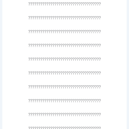
????????????????????????????????????
????????????????????????????????????
????????????????????????????????????
????????????????????????????????????
????????????????????????????????????
????????????????????????????????????
????????????????????????????????????
????????????????????????????????????
????????????????????????????????????
????????????????????????????????????