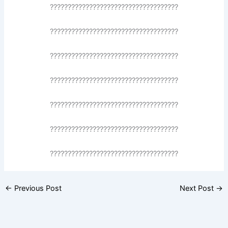
????????????????????????????????????
????????????????????????????????????
????????????????????????????????????
????????????????????????????????????
????????????????????????????????????
????????????????????????????????????
????????????????????????????????????
←
Previous Post
Next Post
→