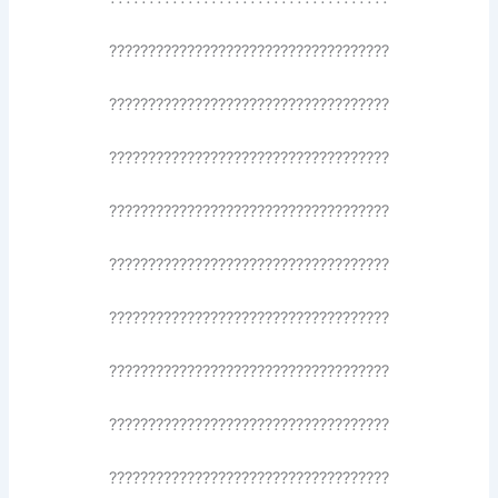
????????????????????????????????????
????????????????????????????????????
????????????????????????????????????
????????????????????????????????????
????????????????????????????????????
????????????????????????????????????
????????????????????????????????????
????????????????????????????????????
????????????????????????????????????