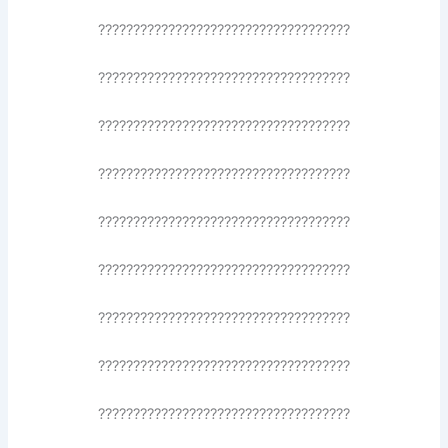
????????????????????????????????????
????????????????????????????????????
????????????????????????????????????
????????????????????????????????????
????????????????????????????????????
????????????????????????????????????
????????????????????????????????????
????????????????????????????????????
????????????????????????????????????