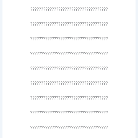
????????????????????????????????????
????????????????????????????????????
????????????????????????????????????
????????????????????????????????????
????????????????????????????????????
????????????????????????????????????
????????????????????????????????????
????????????????????????????????????
????????????????????????????????????