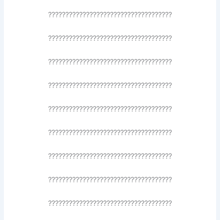
????????????????????????????????????
????????????????????????????????????
????????????????????????????????????
????????????????????????????????????
????????????????????????????????????
????????????????????????????????????
????????????????????????????????????
????????????????????????????????????
????????????????????????????????????