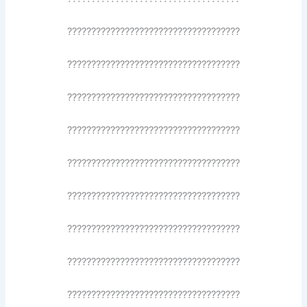
????????????????????????????????????
????????????????????????????????????
????????????????????????????????????
????????????????????????????????????
????????????????????????????????????
????????????????????????????????????
????????????????????????????????????
????????????????????????????????????
????????????????????????????????????