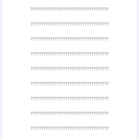
????????????????????????????????????
????????????????????????????????????
????????????????????????????????????
????????????????????????????????????
????????????????????????????????????
????????????????????????????????????
????????????????????????????????????
????????????????????????????????????
????????????????????????????????????