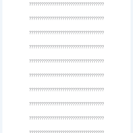
????????????????????????????????????
????????????????????????????????????
????????????????????????????????????
????????????????????????????????????
????????????????????????????????????
????????????????????????????????????
????????????????????????????????????
????????????????????????????????????
????????????????????????????????????
????????????????????????????????????