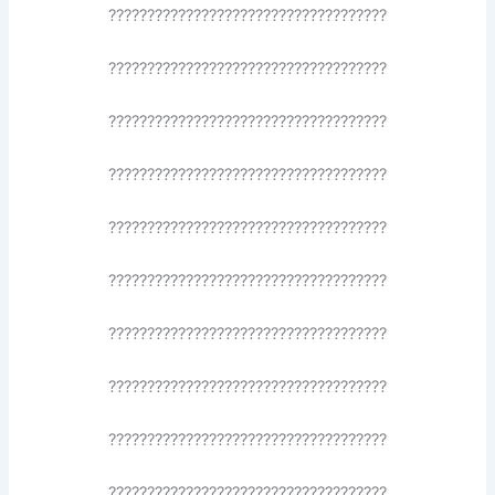
????????????????????????????????????
????????????????????????????????????
????????????????????????????????????
????????????????????????????????????
????????????????????????????????????
????????????????????????????????????
????????????????????????????????????
????????????????????????????????????
????????????????????????????????????
????????????????????????????????????