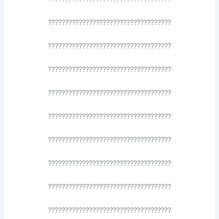
????????????????????????????????????
????????????????????????????????????
????????????????????????????????????
????????????????????????????????????
????????????????????????????????????
????????????????????????????????????
????????????????????????????????????
????????????????????????????????????
????????????????????????????????????